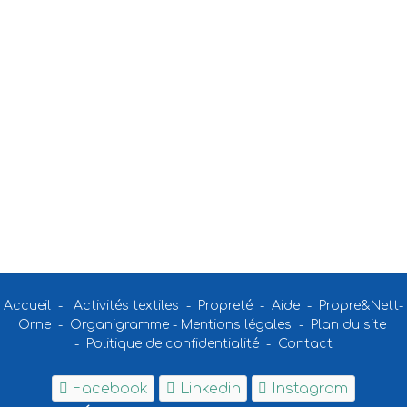
Accueil
-
Activités textiles
-
Propreté
-
Aide
-
Propre&Nett-
Orne
-
Organigramme
-
Mentions légales
-
Plan du site
-
Politique de confidentialité
-
Contact
Facebook
Linkedin
Instagram