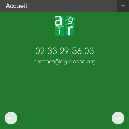
tés
≡
Accueil
eté
02 33 29 56 03
contact@agir-asso.org
←
→