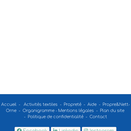
Accueil
-
Activités textiles
-
Propreté
-
Aide
-
Propre&Nett-
Orne
-
Organigramme
-
Mentions légales
-
Plan du site
-
Politique de confidentialité
-
Contact